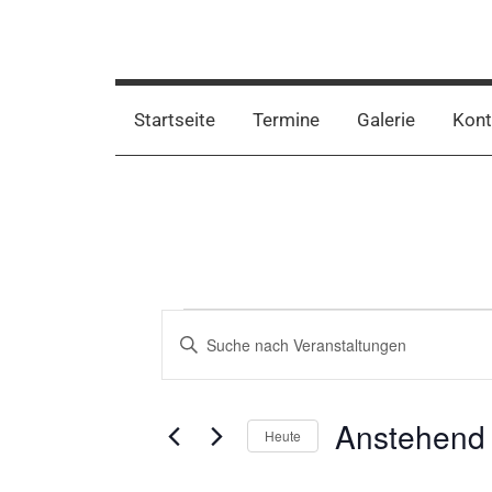
Zum
Inhalt
springen
Startseite
Termine
Galerie
Kont
Veranstaltungen
Veranstaltungen
Bitte
Suche
Schlüsselwort
eingeben.
und
Anstehend
Suche
Heute
Ansichten,
nach
Datum